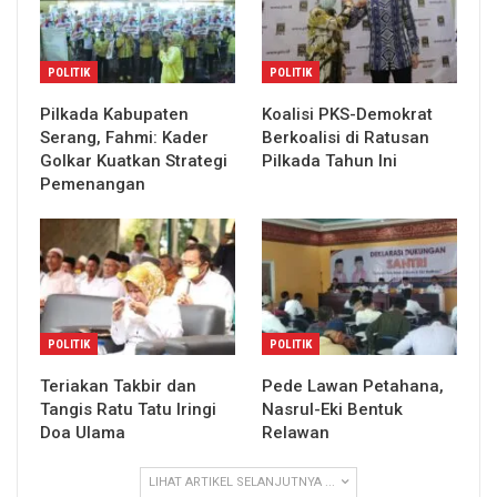
POLITIK
POLITIK
Pilkada Kabupaten
Koalisi PKS-Demokrat
Serang, Fahmi: Kader
Berkoalisi di Ratusan
Golkar Kuatkan Strategi
Pilkada Tahun Ini
Pemenangan
POLITIK
POLITIK
Teriakan Takbir dan
Pede Lawan Petahana,
Tangis Ratu Tatu Iringi
Nasrul-Eki Bentuk
Doa Ulama
Relawan
LIHAT ARTIKEL SELANJUTNYA ...