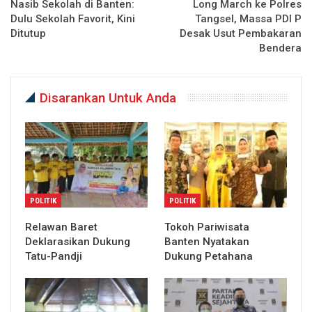
Nasib Sekolah di Banten:
Long March ke Polres
Dulu Sekolah Favorit, Kini
Tangsel, Massa PDI P
Ditutup
Desak Usut Pembakaran
Bendera
Disarankan Untuk Anda
POLITIK
POLITIK
Relawan Baret
Tokoh Pariwisata
Deklarasikan Dukung
Banten Nyatakan
Tatu-Pandji
Dukung Petahana