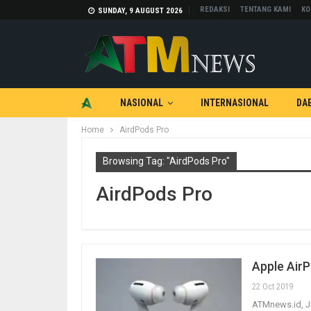
REDAKSI
TENTANG KAMI
KO
SUNDAY, 9 AUGUST 2026
NASIONAL
INTERNASIONAL
DA
Home
AirdPods Pro
TEKNOLOGI
OTOMOTIF
Browsing Tag: "AirdPods Pro"
AirdPods Pro
Apple AirP
22 Oct 2019
ATMnews.id, Jа