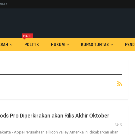
NTAK
HOT
ERAH
POLITIK
HUKUM
KUPAS TUNTAS
PEND
ods Pro Diperkirakan akan Rilis Akhir Oktober
0
kагtа - Aррӏе Perusahaan sillicon valley Amerika ini dikabarkan akan