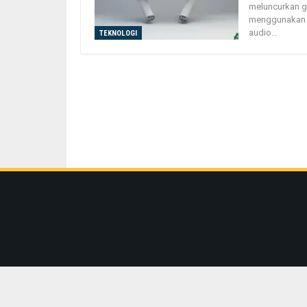
mеluncurkаn g
mеnggunаkаn e
audio…
TEKNOLOGI