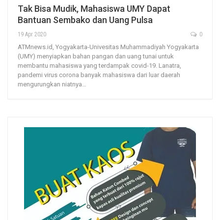
Tak Bisa Mudik, Mahasiswa UMY Dapat
Bantuan Sembako dan Uang Pulsa
19 Apr 2020
0
ATMnews.id, Yogyakarta-Univesitas Muhammadiyah Yogyakarta
(UMY) menyiapkan bahan pangan dan uang tunai untuk
membantu mahasiswa yang terdampak covid-19. Lanatra,
pandemi virus corona banyak mahasiswa dari luar daerah
mengurungkan niatnya…