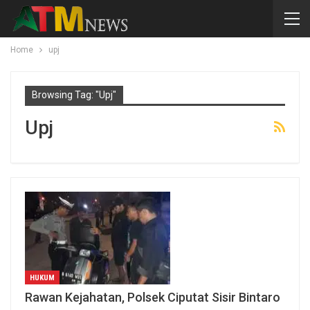
Home
upj
Browsing Tag: "upj"
Upj
HUKUM
Rawan Kejahatan, Polsek Ciputat Sisir Bintaro