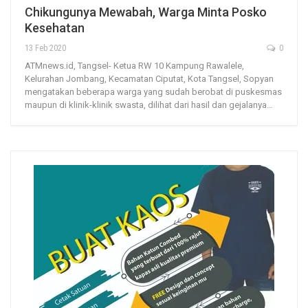
Chikungunya Mewabah, Warga Minta Posko
Kesehatan
13 Feb 2020
0
ATMnews.id, Tangsel- Ketua RW 10 Kampung Rawalele,
Kelurahan Jombang, Kecamatan Ciputat, Kota Tangsel, Sopyan
mengatakan beberapa warga yang sudah berobat di puskesmas
maupun di klinik-klinik swasta, dilihat dari hasil dan gejalanya…