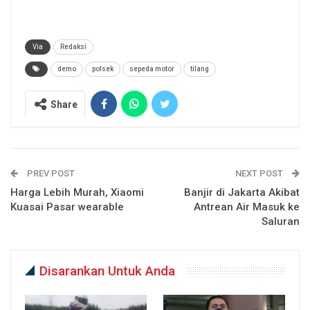
Via
Redaksi
demo
polsek
sepeda motor
tilang
Share
PREV POST
NEXT POST
Harga Lebih Murah, Xiaomi
Banjir di Jakarta Akibat
Kuasai Pasar wearable
Antrean Air Masuk ke
Saluran
Disarankan Untuk Anda