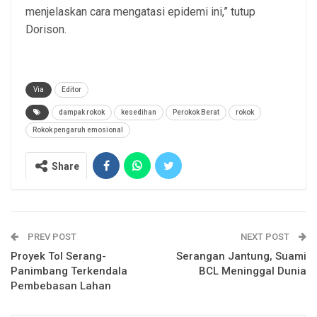
menjelaskan cara mengatasi epidemi ini,” tutup
Dorison.
Via
Editor
dampak rokok
kesedihan
Perokok Berat
rokok
Rokok pengaruh emosional
Share
PREV POST
NEXT POST
Proyek Tol Serang-
Serangan Jantung, Suami
Panimbang Terkendala
BCL Meninggal Dunia
Pembebasan Lahan