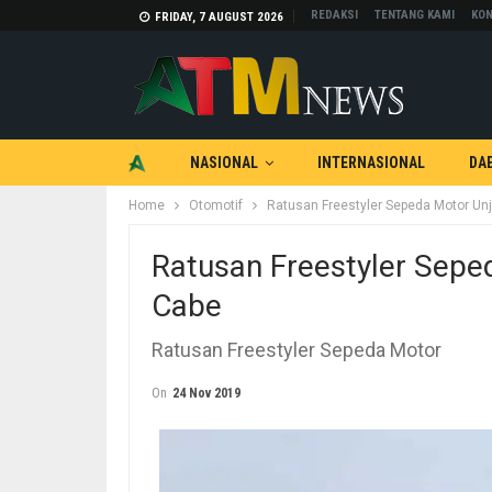
REDAKSI
TENTANG KAMI
KON
FRIDAY, 7 AUGUST 2026
NASIONAL
INTERNASIONAL
DA
Home
Otomotif
Ratusan Freestyler Sepeda Motor Unj
TEKNOLOGI
OTOMOTIF
Ratusan Freestyler Sepe
Cabe
Ratusan Freestyler Sepeda Motor
On
24 Nov 2019