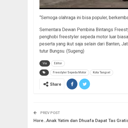
“Semoga olahraga ini bisa populer, berkemba
Sementara Dewan Pembina Bintangs Freest
penghobi freestyler sepeda motor luar biasa. 
peserta yang ikut saja selain dari Banten, Jate
tutur Bungsu. (Sugeng)
Via
Editor
Freestyler Sepeda Motor
Kota Tangsel
Share
PREV POST
Hore…Anak Yatim dan Dhuafa Dapat Tas Grati