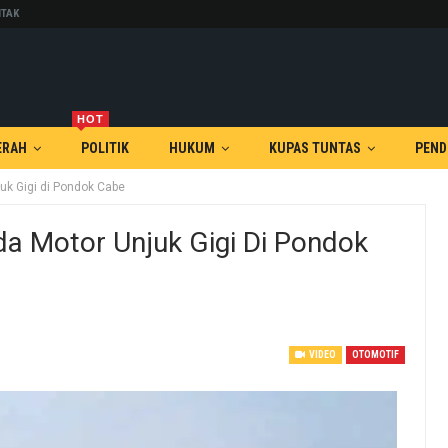
TAK
HOT
ERAH
POLITIK
HUKUM
KUPAS TUNTAS
PEND
uk Gigi di Pondok Cabe
da Motor Unjuk Gigi Di Pondok
VIDEO
OTOMOTIF