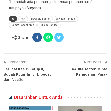
“Itu sudah ada putusan, jadi sesuai putusan saja,”
tutupnya. (Sugeng)
ASN
Bawaslu Banten
bawaslu Tangsel
Camat Pondok Aren
Pilkada Tangsel
Share
PREV POST
NEXT POST
Terlibat Kasus Korupsi,
KADIN Banten Minta
Bupati Kutai Timur Dipecat
Keringanan Pajak
dari NasDem
Disarankan Untuk Anda