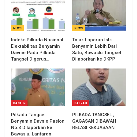
NEWS
NEWS
Indeks Pilkada Nasional:
Tolak Laporan Istri
Elektabilitas Benyamin
Benyamin Lebih Dari
Davnie Pada Pilkada
Satu, Bawaslu Tangsel
Tangsel Digerus…
Dilaporkan ke DKPP
BANTEN
DAERAH
Pilkada Tangsel:
PILKADA TANGSEL ;
Benyamin Davnie Paslon
GAGASAN DIBAWAH
No.3 Dilaporkan ke
RELASI KEKUASAAN
Bawaslu, Lantaran