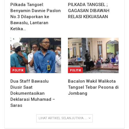
Pilkada Tangsel:
PILKADA TANGSEL ;
Benyamin Davnie Paslon
GAGASAN DIBAWAH
No.3 Dilaporkan ke
RELASI KEKUASAAN
Bawaslu, Lantaran
Ketika…
POLITIK
POLITIK
Dua Staff Bawaslu
Bacalon Wakil Walikota
Diusir Saat
Tangsel Tebar Pesona di
Dokumentasikan
Jombang
Deklarasi Muhamad –
Saras
LIHAT ARTIKEL SELANJUTNYA ...