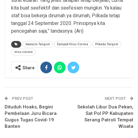
surat edaran. Yang jelas tahapan tetap berjalan, cuma
kita buat seefektif dan seefesien mungkin. Ya kalau
staf bisa bekerja dirumah ya dirumah, Pilkada tetap
tanggal 24 September 2020. Prinsipnya kita
pencegahan saja,” tandasnya. (Ari)
bawaslu Tangsel
Dampak Virus Corona
Pilkada Tangsel
virus corona
Share
PREV POST
NEXT POST
Dituduh Hoaks, Begini
Sekolah Libur Dua Pekan,
Pembelaan Juru Bicara
Sat Pol PP Kabupaten
Gugus Tugas Covid-19
Serang Patroli Tempat
Banten
Wisata