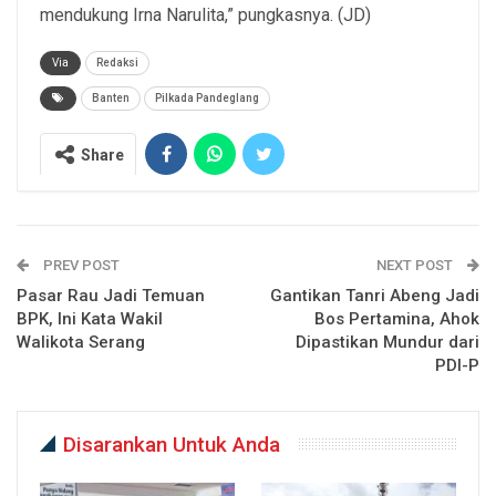
mendukung Irna Narulita,” pungkasnya. (JD)
Via
Redaksi
Banten
Pilkada Pandeglang
Share
PREV POST
NEXT POST
Pasar Rau Jadi Temuan
Gantikan Tanri Abeng Jadi
BPK, Ini Kata Wakil
Bos Pertamina, Ahok
Walikota Serang
Dipastikan Mundur dari
PDI-P
Disarankan Untuk Anda