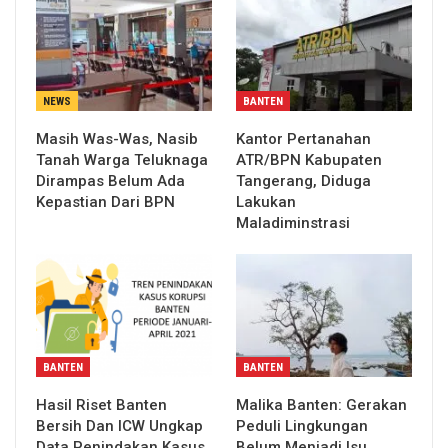
NEWS
BANTEN
Masih Was-Was, Nasib
Kantor Pertanahan
Tanah Warga Teluknaga
ATR/BPN Kabupaten
Dirampas Belum Ada
Tangerang, Diduga
Kepastian Dari BPN
Lakukan
Maladiminstrasi
BANTEN
BANTEN
Hasil Riset Banten
Malika Banten: Gerakan
Bersih Dan ICW Ungkap
Peduli Lingkungan
Data Penindakan Kasus
Belum Menjadi Isu