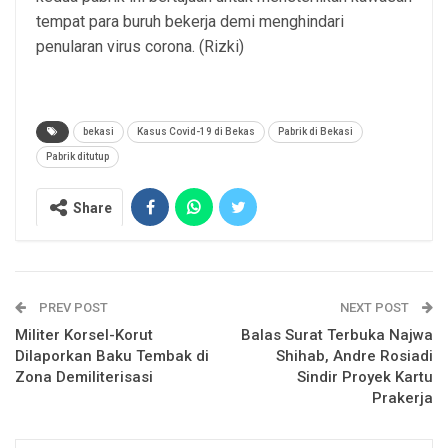
tempat para buruh bekerja demi menghindari
penularan virus corona. (Rizki)
bekasi
Kasus Covid-19 di Bekas
Pabrik di Bekasi
Pabrik ditutup
Share
PREV POST
NEXT POST
Militer Korsel-Korut
Balas Surat Terbuka Najwa
Dilaporkan Baku Tembak di
Shihab, Andre Rosiadi
Zona Demiliterisasi
Sindir Proyek Kartu
Prakerja