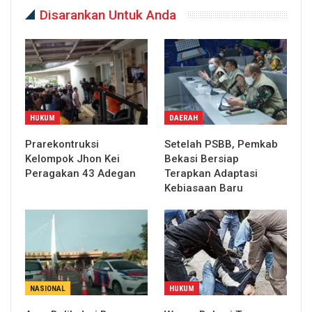
Disarankan Untuk Anda
HUKUM
DAERAH
Prarekontruksi
Setelah PSBB, Pemkab
Kelompok Jhon Kei
Bekasi Bersiap
Peragakan 43 Adegan
Terapkan Adaptasi
Kebiasaan Baru
NASIONAL
HUKUM