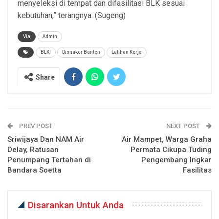
menyeleksi di tempat dan difasilitasi BLK sesuai
kebutuhan,” terangnya. (Sugeng)
Via
Admin
BLKI
Disnaker Banten
Latihan Kerja
Share
PREV POST
NEXT POST
Sriwijaya Dan NAM Air
Air Mampet, Warga Graha
Delay, Ratusan
Permata Cikupa Tuding
Penumpang Tertahan di
Pengembang Ingkar
Bandara Soetta
Fasilitas
Disarankan Untuk Anda