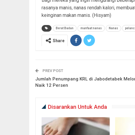
Bagi mereka yang ingin mengurangi beberapa
rasanya manis, nanas rendah kalori, membua
keinginan makan manis. (Hisyam)
Berat Badan
manfaat nanas
Nanas
pelanc
Share
PREV POST
Jumlah Penumpang KRL di Jabodetabek Melo
Naik 12 Persen
Disarankan Untuk Anda