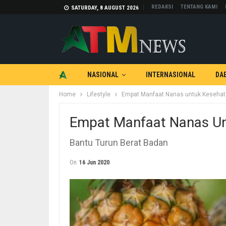
REDAKSI
TENTANG KAMI
SATURDAY, 8 AUGUST 2026
NASIONAL
INTERNASIONAL
DA
Home
Lifestyle
Empat Manfaat Nanas untuk Keseha
TEKNOLOGI
OTOMOTIF
Empat Manfaat Nanas Un
Bantu Turun Berat Badan
On
16 Jun 2020