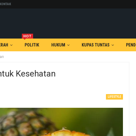
KONTAK
HOT
ERAH
POLITIK
HUKUM
KUPAS TUNTAS
PEND
tan
tuk Kesehatan
LIFESTYLE