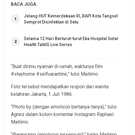
BACA JUGA:
Jelang HUT Kemerdekaan RI, RAPI Kota Tangsel
1
Semprot Disinfektan di Setu
Selama 12 Hari Berturut-turut Eka Hospital Gelar
2
Health TalkIG Live Series
“Buat dirimu nyaman di rumah, waktunya film
#stayhome #selfuarantine,” tulis Maitimo.
Foto tersebut mendapatkan respon dari wanita
kelahiran Jakarta, 1 Juli 1986.
“Photo by (dengan emoticon bertanya-tanya),” tulis
Agnez dalam kolom komentar Instagram Raphael
Maitimo.
“@agnezmo (emoticon tersenyum),” balas Maitimo.