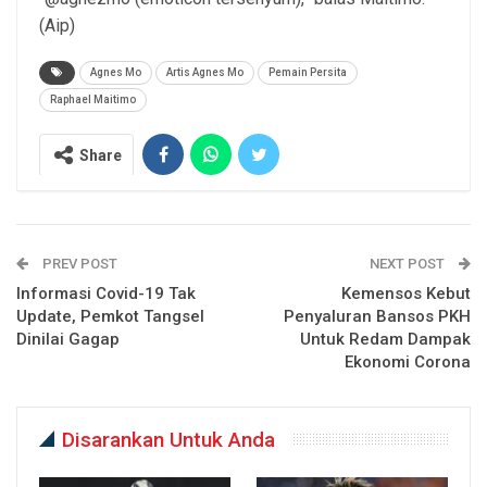
(Aip)
Agnes Mo
Artis Agnes Mo
Pemain Persita
Raphael Maitimo
Share
PREV POST
NEXT POST
Informasi Covid-19 Tak
Kemensos Kebut
Update, Pemkot Tangsel
Penyaluran Bansos PKH
Dinilai Gagap
Untuk Redam Dampak
Ekonomi Corona
Disarankan Untuk Anda