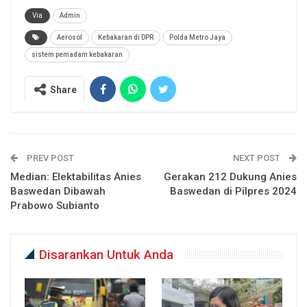
Via
Admin
Aerosol
Kebakaran di DPR
Polda Metro Jaya
sistem pemadam kebakaran
Share
PREV POST
NEXT POST
Median: Elektabilitas Anies
Gerakan 212 Dukung Anies
Baswedan Dibawah
Baswedan di Pilpres 2024
Prabowo Subianto
Disarankan Untuk Anda