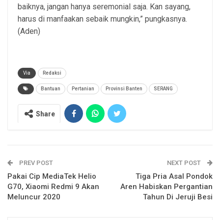
baiknya, jangan hanya seremonial saja. Kan sayang,
harus di manfaakan sebaik mungkin,” pungkasnya.
(Aden)
Via
Redaksi
Bantuan
Pertanian
Provinsi Banten
SERANG
Share
PREV POST
NEXT POST
Pakai Cip MediaTek Helio
Tiga Pria Asal Pondok
G70, Xiaomi Redmi 9 Akan
Aren Habiskan Pergantian
Meluncur 2020
Tahun Di Jeruji Besi