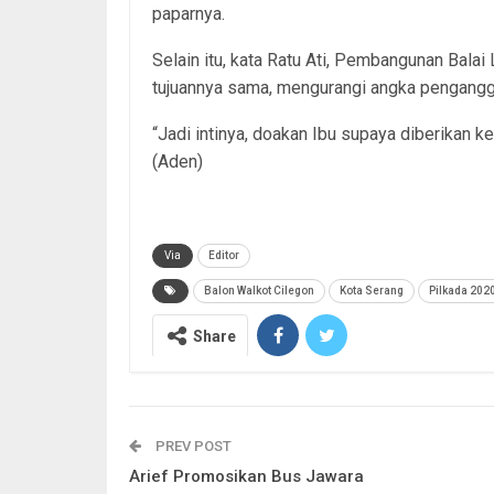
paparnya.
Selain itu, kata Ratu Ati, Pembangunan Balai 
tujuannya sama, mengurangi angka pengangg
“Jadi intinya, doakan Ibu supaya diberikan 
(Aden)
Via
Editor
Balon Walkot Cilegon
Kota Serang
Pilkada 202
Share
PREV POST
Arief Promosikan Bus Jawara