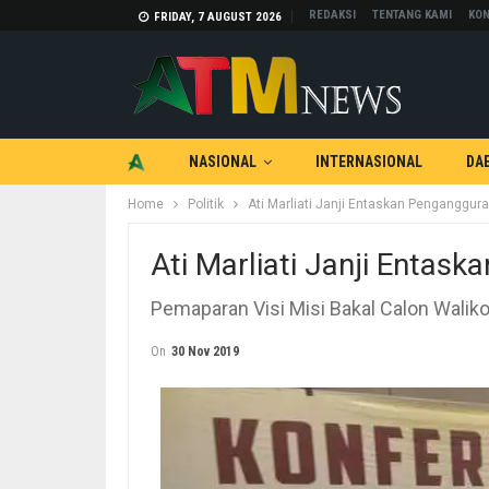
REDAKSI
TENTANG KAMI
KON
FRIDAY, 7 AUGUST 2026
NASIONAL
INTERNASIONAL
DA
Home
Politik
Ati Marliati Janji Entaskan Penganggur
TEKNOLOGI
OTOMOTIF
Ati Marliati Janji Entas
Pemaparan Visi Misi Bakal Calon Waliko
On
30 Nov 2019