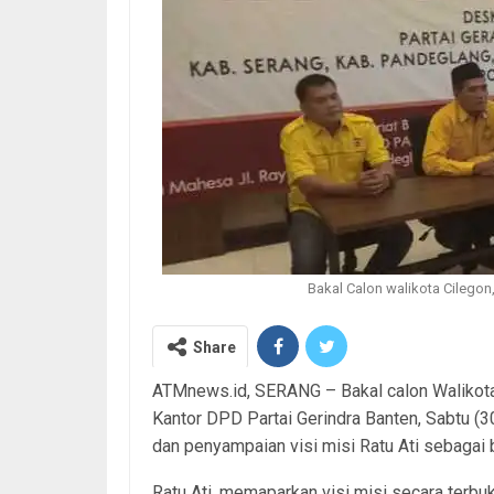
Bakal Calon walikota Cilegon,
Share
ATMnews.id, SERANG – Bakal calon Walikota C
Kantor DPD Partai Gerindra Banten, Sabtu (
dan penyampaian visi misi Ratu Ati sebagai b
Ratu Ati, memaparkan visi misi secara terbu