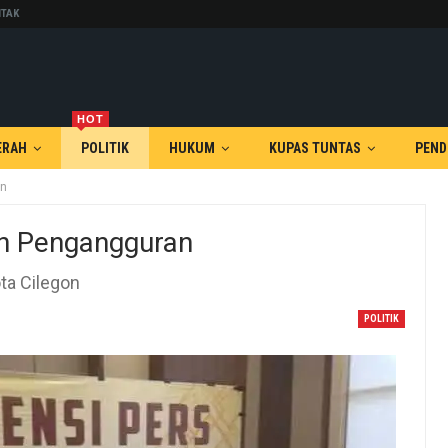
TAK
HOT
ERAH
POLITIK
HUKUM
KUPAS TUNTAS
PEND
an
kan Pengangguran
ta Cilegon
POLITIK