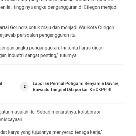
nilai, tingginya angka pengangguran di Cilegon menjadi
Partai Gerindra untuk maju dan menjadi Walikota Cilegon
njawab persoalan pengangguran itu.
dengan angka pengangguran. Ini tentu harus dicari
an industri sangat penting,” tuturnya.
l
Laporan Perihal Poligami Benyamin Davnie,
2
Bawaslu Tangsel Dilaporkan Ke DKPP RI
atur masalah itu. Sebab menurutnya, kolaborasi
eniscayaan.
padat karya yang tujuannya menyerap tenaga kerja,”