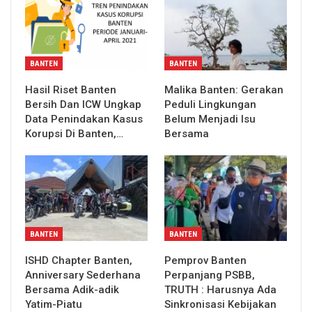
BANTEN
BANTEN
Hasil Riset Banten
Malika Banten: Gerakan
Bersih Dan ICW Ungkap
Peduli Lingkungan
Data Penindakan Kasus
Belum Menjadi Isu
Korupsi Di Banten,…
Bersama
BANTEN
BANTEN
ISHD Chapter Banten,
Pemprov Banten
Anniversary Sederhana
Perpanjang PSBB,
Bersama Adik-adik
TRUTH : Harusnya Ada
Yatim-Piatu
Sinkronisasi Kebijakan