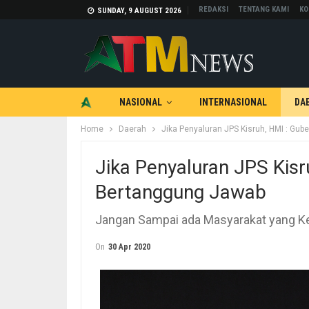
REDAKSI
TENTANG KAMI
KO
SUNDAY, 9 AUGUST 2026
NASIONAL
INTERNASIONAL
DA
Home
Daerah
Jika Penyaluran JPS Kisruh, HMI : Gu
TEKNOLOGI
OTOMOTIF
Jika Penyaluran JPS Kisr
Bertanggung Jawab
Jangan Sampai ada Masyarakat yang K
On
30 Apr 2020