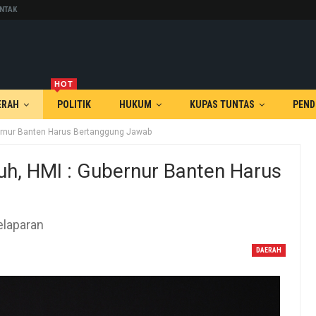
NTAK
HOT
ERAH
POLITIK
HUKUM
KUPAS TUNTAS
PEND
bernur Banten Harus Bertanggung Jawab
uh, HMI : Gubernur Banten Harus
elaparan
DAERAH