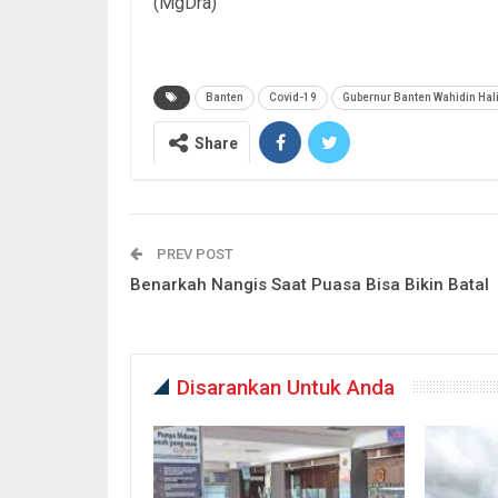
(MgDra)
Banten
Covid-19
Gubernur Banten Wahidin Hal
Share
PREV POST
Benarkah Nangis Saat Puasa Bisa Bikin Batal
Disarankan Untuk Anda