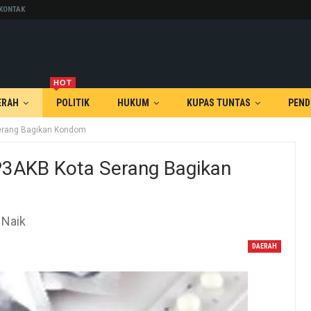
KONTAK
HOT
ERAH
POLITIK
HUKUM
KUPAS TUNTAS
PEND
erang Bagikan Kondom
P3AKB Kota Serang Bagikan
 Naik
DAERAH