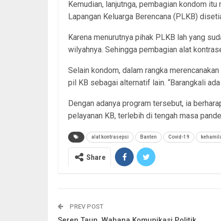
Kemudian, lanjutnga, pembagian kondom itu
Lapangan Keluarga Berencana (PLKB) disetia
Karena menurutnya pihak PLKB lah yang sud
wilyahnya. Sehingga pembagian alat kontrase
Selain kondom, dalam rangka merencanakan 
pil KB sebagai alternatif lain. “Barangkali ad
Dengan adanya program tersebut, ia berhara
pelayanan KB, terlebih di tengah masa pand
alat kontrasepsi
Banten
Covid-19
kehamil
Share
PREV POST
Seren Taun, Wahana Komunikasi Politik