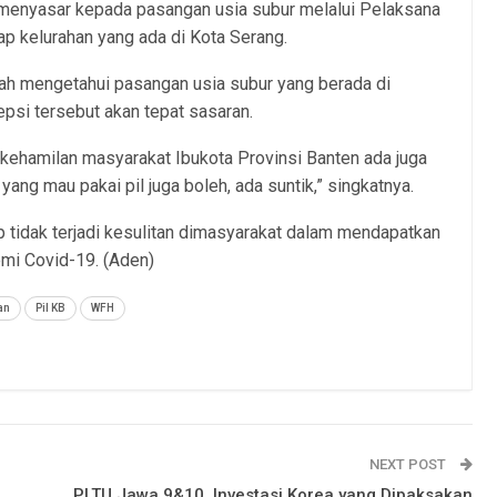
 menyasar kepada pasangan usia subur melalui Pelaksana
p kelurahan yang ada di Kota Serang.
ah mengetahui pasangan usia subur yang berada di
psi tersebut akan tepat sasaran.
kehamilan masyarakat Ibukota Provinsi Banten ada juga
a yang mau pakai pil juga boleh, ada suntik,” singkatnya.
p tidak terjadi kesulitan dimasyarakat dalam mendapatkan
emi Covid-19. (Aden)
an
Pil KB
WFH
NEXT POST
PLTU Jawa 9&10, Investasi Korea yang Dipaksakan