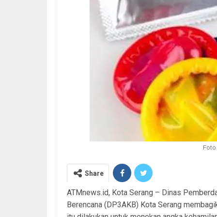
Foto 
Share
ATMnews.id, Kota Serang – Dinas Pemberda
Berencana (DP3AKB) Kota Serang membagika
itu dilakukan untuk menekan angka kehamila