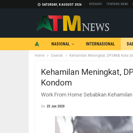
REDAKSI
TENTANG KAMI
SATURDAY, 8 AUGUST 2026
NASIONAL
INTERNASIONAL
DA
Home
Daerah
Kehamilan Meningkat, DP3AKB Kota S
TEKNOLOGI
OTOMOTIF
Kehamilan Meningkat, D
Kondom
Work From Home Sebabkan Kehamilan
On
23 Jun 2020