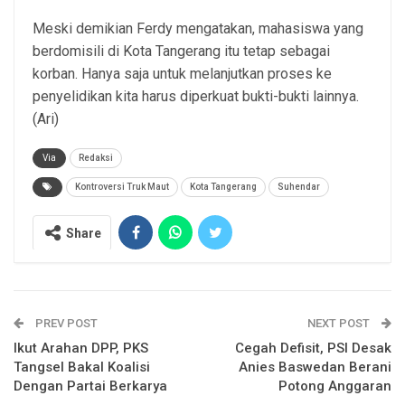
Meski demikian Ferdy mengatakan, mahasiswa yang
berdomisili di Kota Tangerang itu tetap sebagai
korban. Hanya saja untuk melanjutkan proses ke
penyelidikan kita harus diperkuat bukti-bukti lainnya.
(Ari)
Via
Redaksi
Kontroversi Truk Maut
Kota Tangerang
Suhendar
Share
PREV POST
NEXT POST
Ikut Arahan DPP, PKS
Cegah Defisit, PSI Desak
Tangsel Bakal Koalisi
Anies Baswedan Berani
Dengan Partai Berkarya
Potong Anggaran