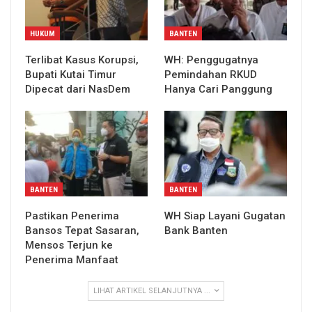
HUKUM
BANTEN
Terlibat Kasus Korupsi,
WH: Penggugatnya
Bupati Kutai Timur
Pemindahan RKUD
Dipecat dari NasDem
Hanya Cari Panggung
BANTEN
BANTEN
Pastikan Penerima
WH Siap Layani Gugatan
Bansos Tepat Sasaran,
Bank Banten
Mensos Terjun ke
Penerima Manfaat
LIHAT ARTIKEL SELANJUTNYA ...