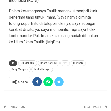
Indonesia (KONI).
Dalam keterangannya Taufik mengakui menjadi kurir
penerima uang untuk Imam. “Saya hanya diminta
tolong seperti itu di telepon, dan, ya, saya sebagai
kerabat di situ, ya, saya membantu. Tapi saya tidak
konfirmasi ke Pak Imam kalau uang sudah dititipkan
ke Ulum,” kata Taufik. (MgDra)
Bulutangkis
Imam Nahrowi
KPK
Menpora
Suap Menpora
Taufik Hidayat
Share
PREV POST
NEXT POST