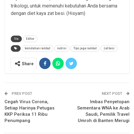
trikologi, untuk memenuhi kebutuhan Anda bersama
dengan diet kaya zat besi. (Hisyam)
Via
Editor
keindahan rambut
nutrisi
Tips jaga rambut
zat besi
Share
PREV POST
NEXT POST
Cegah Virus Corona,
Imbas Penyetopan
Setiap Harinya Petugas
Sementara WNA ke Arab
KKP Periksa 11 Ribu
Saudi, Pemilik Travel
Penumpang
Umroh di Banten Merugi