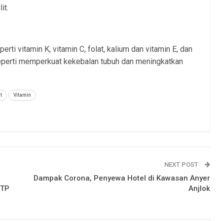
it.
rti vitamin K, vitamin C, folat, kalium dan vitamin E, dan
seperti memperkuat kekebalan tubuh dan meningkatkan
t
Vitamin
NEXT POST
Dampak Corona, Penyewa Hotel di Kawasan Anyer
KTP
Anjlok