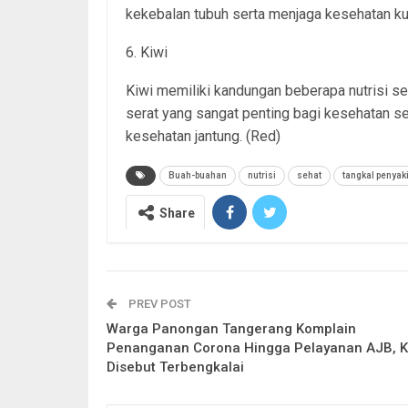
kekebalan tubuh serta menjaga kesehatan kul
6. Kiwi
Kiwi memiliki kandungan beberapa nutrisi sepe
serat yang sangat penting bagi kesehatan 
kesehatan jantung. (Red)
Buah-buahan
nutrisi
sehat
tangkal penyaki
Share
PREV POST
Warga Panongan Tangerang Komplain
Penanganan Corona Hingga Pelayanan AJB, 
Disebut Terbengkalai