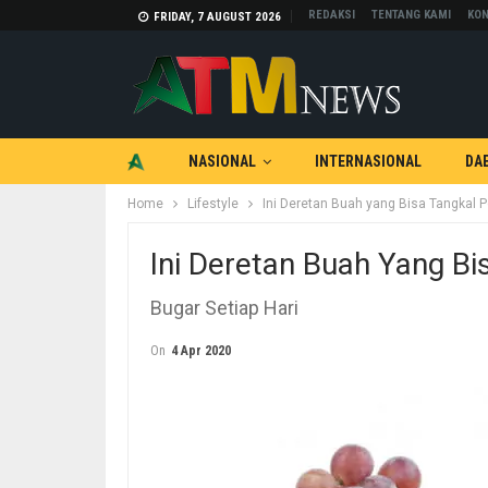
REDAKSI
TENTANG KAMI
KON
FRIDAY, 7 AUGUST 2026
NASIONAL
INTERNASIONAL
DA
Home
Lifestyle
Ini Deretan Buah yang Bisa Tangkal P
TEKNOLOGI
OTOMOTIF
Ini Deretan Buah Yang Bi
Bugar Setiap Hari
On
4 Apr 2020