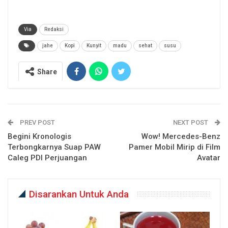
Via
Redaksi
jahe
Kopi
Kunyit
madu
sehat
susu
Share
PREV POST
NEXT POST
Begini Kronologis
Wow! Mercedes-Benz
Terbongkarnya Suap PAW
Pamer Mobil Mirip di Film
Caleg PDI Perjuangan
Avatar
Disarankan Untuk Anda