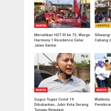
BANTEN
LIFESTYLE
Meriahkan HUT RI ke 75, Warga
Siliwang
Harmony 1 Residence Gelar
Cabang d
Jalan Santai
BANTEN
BANTEN
Gugus Tugas Covid-19
Walikota 
Dibubarkan, Jubir Kota Serang:
Pemikira
Tunggu Regulasi