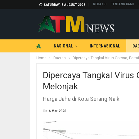
REDAKSI
TENTANG KAMI
SATURDAY, 8 AUGUST 2026
NASIONAL
INTERNASIONAL
DA
Home
Daerah
Dipercaya Tangkal Virus Corona, Perm
TEKNOLOGI
OTOMOTIF
Dipercaya Tangkal Virus
Melonjak
Harga Jahe di Kota Serang Naik
On
6 Mar 2020