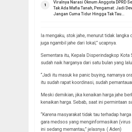
Viralnya Narasi Oknum Anggota DPRD Se
1
Tak Ada Mafia Tanah, Pengamat: Jadi De
Jangan Cuma Tidur Hingga Tak Tau…
Ia mengaku, stok jahe, menurut tidak langk
juga ngambil jahe dari lokal,” ucapnya.
Sementara itu, Kepala Disperindagkop Kota
sudah naik harganya dari satu bulan yang lal
“Jadi itu masuk ke panic buying, namanya oran
itu sudah rapat koordinasi, sudah pemantauan
Meski demikian, jika kenaikan harga jahe be
kenaikan harga. Sebab, saat ini permintaan 
“Karena masyarakat tidak tau terhadap harg
gara medsos yang menginformasikan (virus co
ini sedang memantau,” jelasnya. ( Aden)