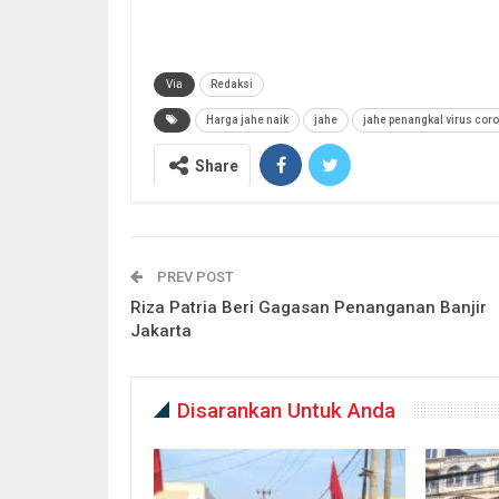
Via
Redaksi
Harga jahe naik
jahe
jahe penangkal virus cor
Share
PREV POST
Riza Patria Beri Gagasan Penanganan Banjir
Jakarta
Disarankan Untuk Anda