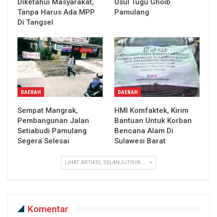
Diketahui Masyarakat,
Usul Tugu Ghoib
Tanpa Harus Ada MPP
Pamulang
Di Tangsel
DAERAH
DAERAH
Sempat Mangrak,
HMI Komfaktek, Kirim
Pembangunan Jalan
Bantuan Untuk Korban
Setiabudi Pamulang
Bencana Alam Di
Segera Selesai
Sulawesi Barat
LIHAT ARTIKEL SELANJUTNYA ...
Komentar