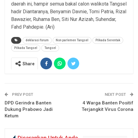
daerah ini, hampir semua bakal calon walikota Tangsel
hadir Diantaranya, Benyamin Davnie, Tomi Patria, Rizal
Bawazier, Ruhama Ben, Siti Nur Azizah, Suhendar,
Fahd Pahdepie. (Ari)
deklarasi forum
Non parlemen Tangsel
Pilkada Serentak
Pilkada Tangsel
Tangsel
Share
PREV POST
NEXT POST
DPD Gerindra Banten
4 Warga Banten Positif
Dukung Prabowo Jadi
Terjangkit Virus Corona
Ketum
Disarankan Untuk Anda