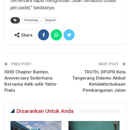
sementara dapat menghindari Jalan Setiabudi disaat
jam padat,” tandasnya.
Pamulang
Tangsel
Share
PREV POST
NEXT POST
ISHD Chapter Banten,
TRUTH, DPUPR Kota
Anniversary Sederhana
Tangerang Didemo Akibat
Bersama Adik-adik Yatim-
Ketidakterbukaan
Piatu
Pembangunan Jalan
Disarankan Untuk Anda