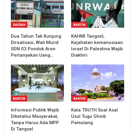
DAERAH
BANTEN
Dua Tahun Tak Kunjung
KAHMI Tangsel,
Direalisasi, Wali Murid
Kejahatan kemanusiaan
SDN 03 Pondok Aren
Israel Di Palestina Wajib
Pertanyakan Uang…
Diakhiri
BANTEN
BANTEN
Informasi Publik Wajib
Kata TRUTH Soal Asal
Diketahui Masyarakat,
Usul Tugu Ghoib
Tanpa Harus Ada MPP
Pamulang
Di Tangsel