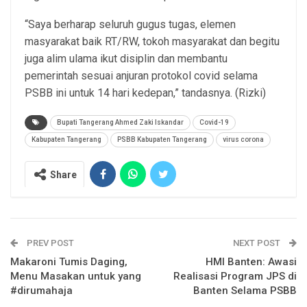
“Saya berharap seluruh gugus tugas, elemen
masyarakat baik RT/RW, tokoh masyarakat dan begitu
juga alim ulama ikut disiplin dan membantu
pemerintah sesuai anjuran protokol covid selama
PSBB ini untuk 14 hari kedepan,” tandasnya. (Rizki)
Bupati Tangerang Ahmed Zaki Iskandar
Covid-19
Kabupaten Tangerang
PSBB Kabupaten Tangerang
virus corona
Share
PREV POST
NEXT POST
Makaroni Tumis Daging,
HMI Banten: Awasi
Menu Masakan untuk yang
Realisasi Program JPS di
#dirumahaja
Banten Selama PSBB