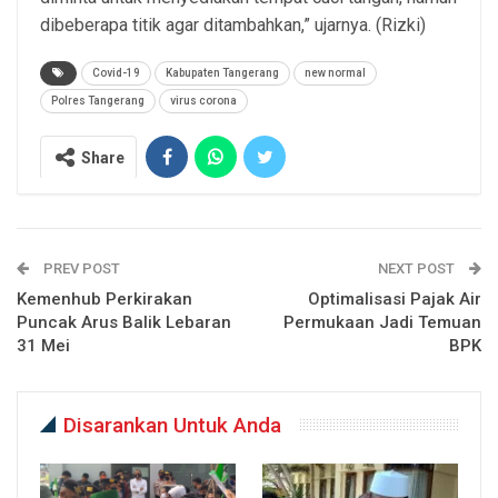
dibeberapa titik agar ditambahkan,” ujarnya. (Rizki)
Covid-19
Kabupaten Tangerang
new normal
Polres Tangerang
virus corona
Share
PREV POST
NEXT POST
Kemenhub Perkirakan
Optimalisasi Pajak Air
Puncak Arus Balik Lebaran
Permukaan Jadi Temuan
31 Mei
BPK
Disarankan Untuk Anda