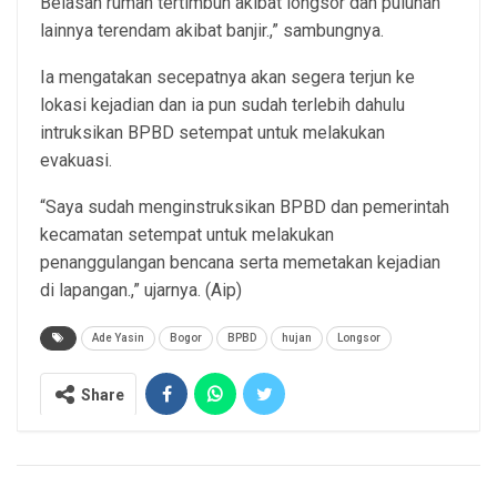
Belasan rumah tertimbun akibat longsor dan puluhan
lainnya terendam akibat banjir.,” sambungnya.
Ia mengatakan secepatnya akan segera terjun ke
lokasi kejadian dan ia pun sudah terlebih dahulu
intruksikan BPBD setempat untuk melakukan
evakuasi.
“Saya sudah menginstruksikan BPBD dan pemerintah
kecamatan setempat untuk melakukan
penanggulangan bencana serta memetakan kejadian
di lapangan.,” ujarnya. (Aip)
Ade Yasin
Bogor
BPBD
hujan
Longsor
Share