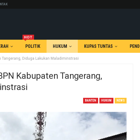
NTAK
HOT
ERAH
POLITIK
HUKUM
KUPAS TUNTAS
PEND
 Tangerang, Diduga Lakukan Maladiminstrasi
BPN Kabupaten Tangerang,
nstrasi
BANTEN
HUKUM
NEWS