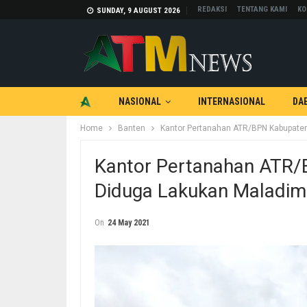
REDAKSI
TENTANG KAMI
KO
SUNDAY, 9 AUGUST 2026
NASIONAL
INTERNASIONAL
DA
Home
Banten
Kantor Pertanahan ATR/BPN Kabupaten
TEKNOLOGI
OTOMOTIF
Kantor Pertanahan ATR/
Diduga Lakukan Maladimi
On
24 May 2021