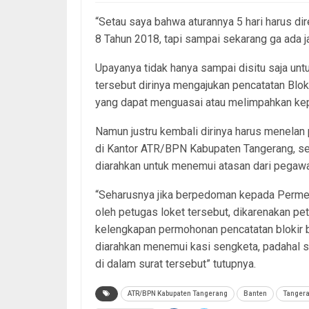
“Setau saya bahwa aturannya 5 hari harus d
8 Tahun 2018, tapi sampai sekarang ga ada j
Upayanya tidak hanya sampai disitu saja un
tersebut dirinya mengajukan pencatatan Blo
yang dapat menguasai atau melimpahkan kep
Namun justru kembali dirinya harus menelan 
di Kantor ATR/BPN Kabupaten Tangerang, sete
diarahkan untuk menemui atasan dari pegawa
“Seharusnya jika berpedoman kepada Permen 
oleh petugas loket tersebut, dikarenakan p
kelengkapan permohonan pencatatan blokir b
diarahkan menemui kasi sengketa, padahal s
di dalam surat tersebut” tutupnya.
ATR/BPN Kabupaten Tangerang
Banten
Tangera