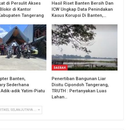
at di Persulit Akses
Hasil Riset Banten Bersih Dan
lokir di Kantor
ICW Ungkap Data Penindakan
Kabupaten Tangerang
Kasus Korupsi Di Banten,…
DAERAH
pter Banten,
Penertiban Bangunan Liar
ary Sederhana
Disitu Cipondoh Tangerang,
Adik-adik Yatim-Piatu
TRUTH : Pertanyakan Luas
Lahan…
RTIKEL SELANJUTNYA ...