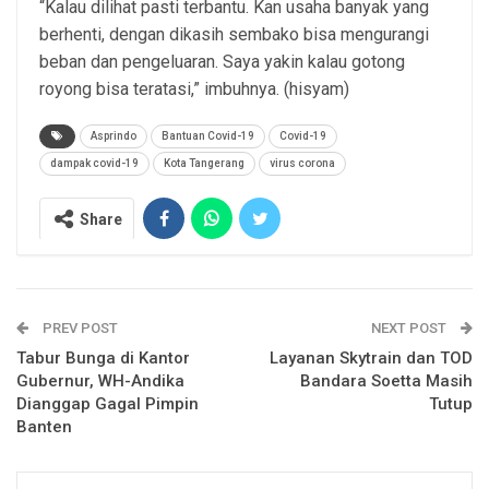
“Kalau dilihat pasti terbantu. Kan usaha banyak yang
berhenti, dengan dikasih sembako bisa mengurangi
beban dan pengeluaran. Saya yakin kalau gotong
royong bisa teratasi,” imbuhnya. (hisyam)
Asprindo
Bantuan Covid-19
Covid-19
dampak covid-19
Kota Tangerang
virus corona
Share
PREV POST
NEXT POST
Tabur Bunga di Kantor
Layanan Skytrain dan TOD
Gubernur, WH-Andika
Bandara Soetta Masih
Dianggap Gagal Pimpin
Tutup
Banten