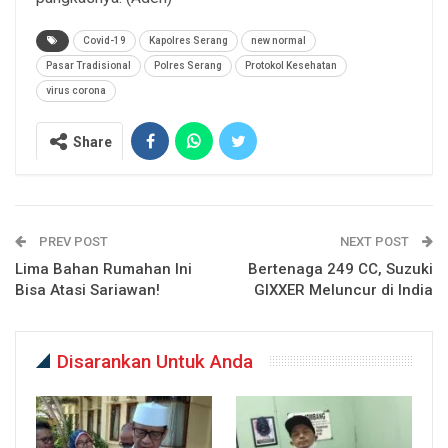
Covid-19
Kapolres Serang
new normal
Pasar Tradisional
Polres Serang
Protokol Kesehatan
virus corona
Share
PREV POST
NEXT POST
Lima Bahan Rumahan Ini
Bertenaga 249 CC, Suzuki
Bisa Atasi Sariawan!
GIXXER Meluncur di India
Disarankan Untuk Anda