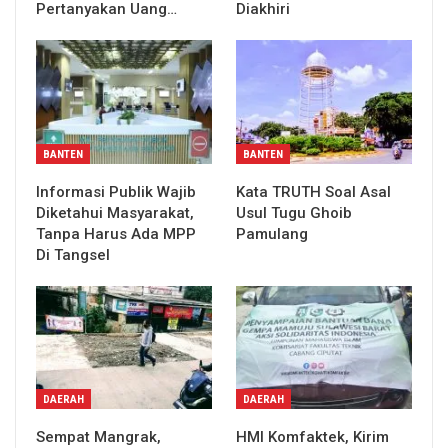
Pertanyakan Uang…
Diakhiri
BANTEN
BANTEN
Informasi Publik Wajib
Kata TRUTH Soal Asal
Diketahui Masyarakat,
Usul Tugu Ghoib
Tanpa Harus Ada MPP
Pamulang
Di Tangsel
DAERAH
DAERAH
Sempat Mangrak,
HMI Komfaktek, Kirim