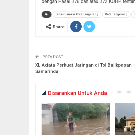
dengan Pasal 378 dan atau 372 KUHP tentan
Dinas Damkar Kota Tangerang
Kota Tangerang
Share
PREV POST
XL Axiata Perkuat Jaringan di Tol Balikpapan 
Samarinda
Disarankan Untuk Anda