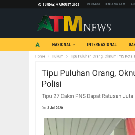
REDAKSI
TENTANG KAMI
KO
SUNDAY, 9 AUGUST 2026
NASIONAL
INTERNASIONAL
DA
Home
Hukum
Tipu Puluhan Orang, Oknum PNS Kota T
TEKNOLOGI
OTOMOTIF
Tipu Puluhan Orang, Okn
Polisi
Tipu 27 Calon PNS Dapat Ratusan Juta
On
3 Jul 2020