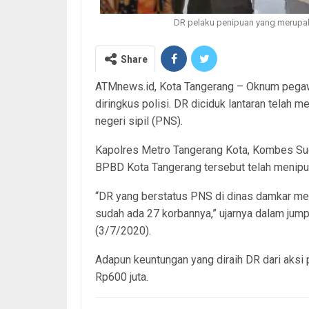
DR pelaku penipuan yang merupak
Share
ATMnews.id, Kota Tangerang – Oknum pegawai
diringkus polisi. DR diciduk lantaran telah
negeri sipil (PNS).
Kapolres Metro Tangerang Kota, Kombes Sug
BPBD Kota Tangerang tersebut telah menipu
“DR yang berstatus PNS di dinas damkar men
sudah ada 27 korbannya,” ujarnya dalam jum
(3/7/2020).
Adapun keuntungan yang diraih DR dari aksi
Rp600 juta.