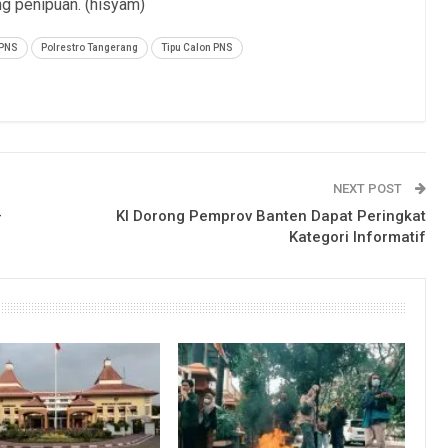
g penipuan. (hisyam)
PNS
Polrestro Tangerang
Tipu Calon PNS
NEXT POST
–
KI Dorong Pemprov Banten Dapat Peringkat
Kategori Informatif