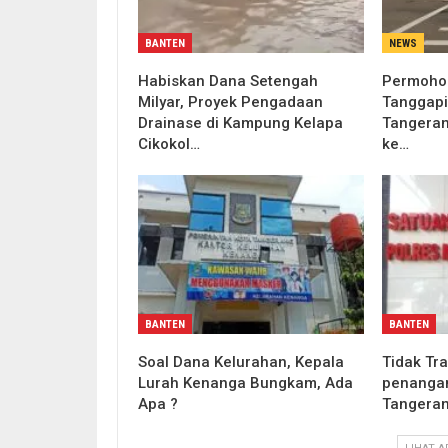
BANTEN
NEWS
Habiskan Dana Setengah
Permohon
Milyar, Proyek Pengadaan
Tanggapi
Drainase di Kampung Kelapa
Tangeran
Cikokol…
ke…
BANTEN
BANTEN
Soal Dana Kelurahan, Kepala
Tidak Tr
Lurah Kenanga Bungkam, Ada
penangan
Apa ?
Tangeran