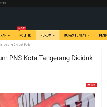
NTAK
HOT
ERAH
POLITIK
HUKUM
KUPAS TUNTAS
PEND
angerang Diciduk Polisi
um PNS Kota Tangerang Diciduk
HUKUM