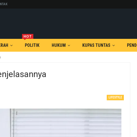
NTAK
HOT
ERAH
POLITIK
HUKUM
KUPAS TUNTAS
PEND
a
enjelasannya
LIFESTYLE