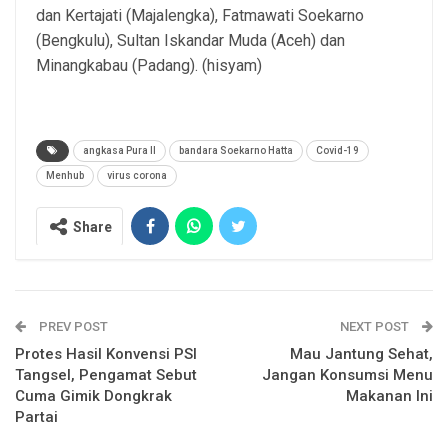
dan Kertajati (Majalengka), Fatmawati Soekarno
(Bengkulu), Sultan Iskandar Muda (Aceh) dan
Minangkabau (Padang). (hisyam)
angkasa Pura II
bandara Soekarno Hatta
Covid-19
Menhub
virus corona
Share
PREV POST
NEXT POST
Protes Hasil Konvensi PSI
Mau Jantung Sehat,
Tangsel, Pengamat Sebut
Jangan Konsumsi Menu
Cuma Gimik Dongkrak
Makanan Ini
Partai