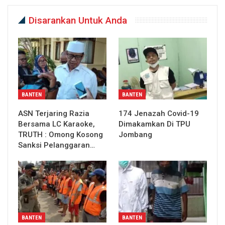
Disarankan Untuk Anda
BANTEN
BANTEN
ASN Terjaring Razia
174 Jenazah Covid-19
Bersama LC Karaoke,
Dimakamkan Di TPU
TRUTH : Omong Kosong
Jombang
Sanksi Pelanggaran…
BANTEN
BANTEN