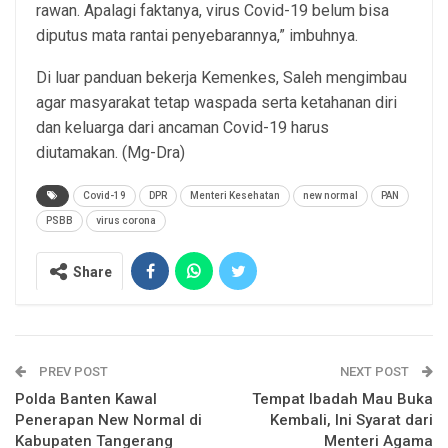
rawan. Apalagi faktanya, virus Covid-19 belum bisa
diputus mata rantai penyebarannya,” imbuhnya.
Di luar panduan bekerja Kemenkes, Saleh mengimbau
agar masyarakat tetap waspada serta ketahanan diri
dan keluarga dari ancaman Covid-19 harus
diutamakan. (Mg-Dra)
Covid-19
DPR
Menteri Kesehatan
new normal
PAN
PSBB
virus corona
Share
PREV POST
NEXT POST
Polda Banten Kawal
Tempat Ibadah Mau Buka
Penerapan New Normal di
Kembali, Ini Syarat dari
Kabupaten Tangerang
Menteri Agama