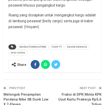
pesawat khusus pengangkut kargo.
Ruang yang disiapkan untuk mengangkut kargo adalah
di lambung pesawat (belly cargo) serta juga di kabin
pesawat. (Hisyam)
bandara Soekarno Hatta
Covid-19
Garuda Indonesia
virus corona
Share
PREV POST
NEXT POST
Melongok Penampilan
Fraksi di DPR Minta KPK
Perdana Nike SB Dunk Low
Usut Kartu Prakerja Rp5,6
X 7-Eleven
Triliun