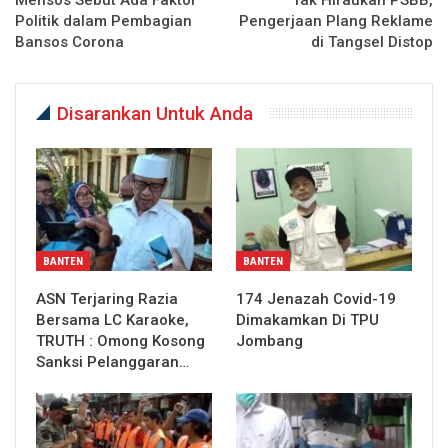
Mensos Sebut Ada Faktor
Tak Hiraukan PSBB,
Politik dalam Pembagian
Pengerjaan Plang Reklame
Bansos Corona
di Tangsel Distop
Disarankan Untuk Anda
BANTEN
BANTEN
ASN Terjaring Razia
174 Jenazah Covid-19
Bersama LC Karaoke,
Dimakamkan Di TPU
TRUTH : Omong Kosong
Jombang
Sanksi Pelanggaran…