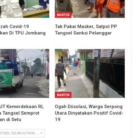
BANTEN
zah Covid-19
Tak Pakai Masker, Satpol PP
kan Di TPU Jombang
Tangsel Sanksi Pelanggar
BANTEN
UT Kemerdekaan RI,
Ogah Diisolasi, Warga Serpong
a Tangsel Semprot
Utara Dinyatakan Positif Covid-
an di Setu
19
RTIKEL SELANJUTNYA ...