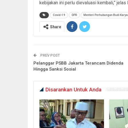
kebijakan ini perlu dievaluasi kembali,” jelas 
Covid-19
DPR
Menteri Perhubungan Budi Kary
Share
PREV POST
Pelanggar PSBB Jakarta Terancam Didenda
Hingga Sanksi Sosial
Disarankan Untuk Anda