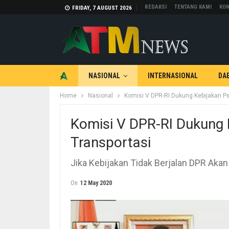
REDAKSI
TENTANG KAMI
KON
FRIDAY, 7 AUGUST 2026
NASIONAL
INTERNASIONAL
DA
Home
Nasional
Komisi V DPR-RI Dukung Kebijakan P
TEKNOLOGI
OTOMOTIF
Komisi V DPR-RI Dukung 
Transportasi
Jika Kebijakan Tidak Berjalan DPR Akan 
On
12 May 2020