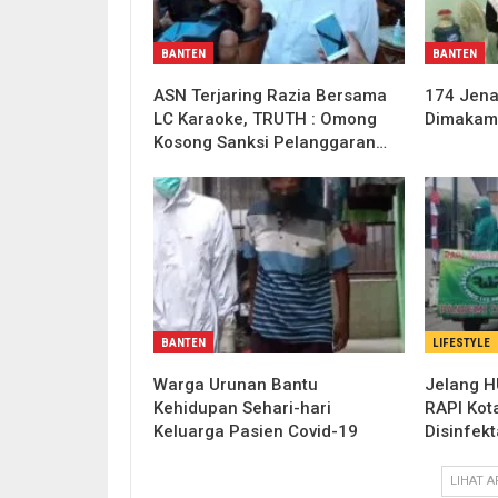
BANTEN
BANTEN
ASN Terjaring Razia Bersama
174 Jena
LC Karaoke, TRUTH : Omong
Dimakam
Kosong Sanksi Pelanggaran…
BANTEN
LIFESTYLE
Warga Urunan Bantu
Jelang H
Kehidupan Sehari-hari
RAPI Kot
Keluarga Pasien Covid-19
Disinfekt
LIHAT A