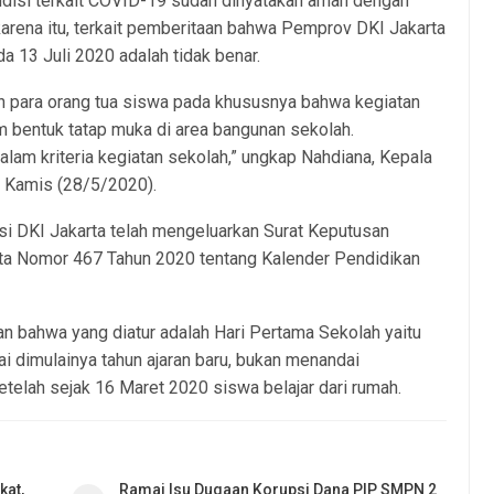
ondisi terkait COVID-19 sudah dinyatakan aman dengan
karena itu, terkait pemberitaan bahwa Pemprov DKI Jakarta
 13 Juli 2020 adalah tidak benar.
n para orang tua siswa pada khususnya bahwa kegiatan
m bentuk tatap muka di area bangunan sekolah.
lam kriteria kegiatan sekolah,” ungkap Nahdiana, Kepala
a Kamis (28/5/2020).
si DKI Jakarta telah mengeluarkan Surat Keputusan
rta Nomor 467 Tahun 2020 tentang Kalender Pendidikan
an bahwa yang diatur adalah Hari Pertama Sekolah yaitu
i dimulainya tahun ajaran baru, bukan menandai
etelah sejak 16 Maret 2020 siswa belajar dari rumah.
kat,
Ramai Isu Dugaan Korupsi Dana PIP SMPN 2