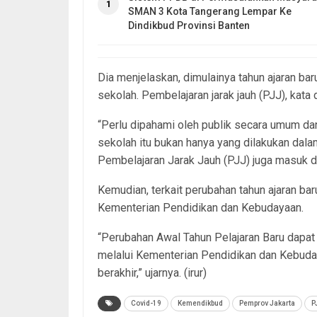
1
SMAN 3 Kota Tangerang Lempar Ke
Dindikbud Provinsi Banten
Dia menjelaskan, dimulainya tahun ajaran bar
sekolah. Pembelajaran jarak jauh (PJJ), kata 
“Perlu dipahami oleh publik secara umum da
sekolah itu bukan hanya yang dilakukan dala
Pembelajaran Jarak Jauh (PJJ) juga masuk dal
Kemudian, terkait perubahan tahun ajaran ba
Kementerian Pendidikan dan Kebudayaan.
“Perubahan Awal Tahun Pelajaran Baru dapat 
melalui Kementerian Pendidikan dan Kebud
berakhir,” ujarnya. (irur)
Covid-19
Kemendikbud
Pemprov Jakarta
P