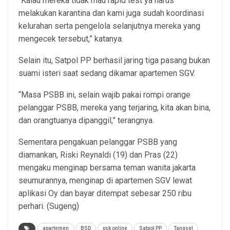
“Kalau mereka tidak mau rapid test ya harus
melakukan karantina dan kami juga sudah koordinasi
kelurahan serta pengelola selanjutnya mereka yang
mengecek tersebut,” katanya.
Selain itu, Satpol PP berhasil jaring tiga pasang bukan
suami isteri saat sedang dikamar apartemen SGV.
“Masa PSBB ini, selain wajib pakai rompi orange
pelanggar PSBB, mereka yang terjaring, kita akan bina,
dan orangtuanya dipanggil,” terangnya.
Sementara pengakuan pelanggar PSBB yang
diamankan, Riski Reynaldi (19) dan Pras (22)
mengaku menginap bersama teman wanita jakarta
seumurannya, menginap di apartemen SGV lewat
aplikasi Oy dan bayar ditempat sebesar 250 ribu
perhari. (Sugeng)
apartemen
BSD
psk online
Satpol PP
Tangsel