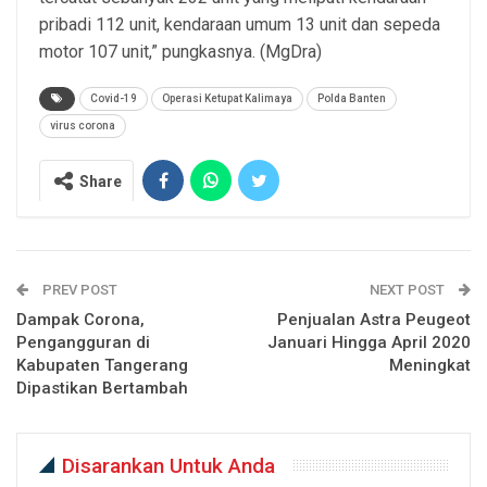
pribadi 112 unit, kendaraan umum 13 unit dan sepeda
motor 107 unit,” pungkasnya. (MgDra)
Covid-19
Operasi Ketupat Kalimaya
Polda Banten
virus corona
Share
PREV POST
NEXT POST
Dampak Corona,
Penjualan Astra Peugeot
Pengangguran di
Januari Hingga April 2020
Kabupaten Tangerang
Meningkat
Dipastikan Bertambah
Disarankan Untuk Anda