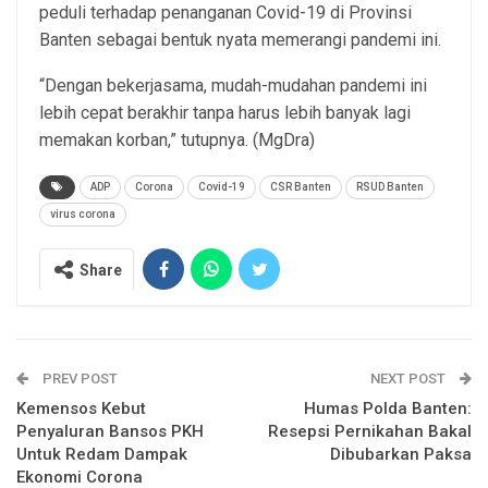
peduli terhadap penanganan Covid-19 di Provinsi
Banten sebagai bentuk nyata memerangi pandemi ini.
“Dengan bekerjasama, mudah-mudahan pandemi ini
lebih cepat berakhir tanpa harus lebih banyak lagi
memakan korban,” tutupnya. (MgDra)
ADP
Corona
Covid-19
CSR Banten
RSUD Banten
virus corona
Share
PREV POST
NEXT POST
Kemensos Kebut
Humas Polda Banten:
Penyaluran Bansos PKH
Resepsi Pernikahan Bakal
Untuk Redam Dampak
Dibubarkan Paksa
Ekonomi Corona