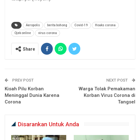
Aeropolis
berita bohong
Covid-19
Hoaks corona
Ojek online
virus corona
Share
PREV POST
NEXT POST
Kisah Pilu Korban
Warga Tolak Pemakaman
Meninggal Dunia Karena
Korban Virus Corona di
Corona
Tangsel
Disarankan Untuk Anda