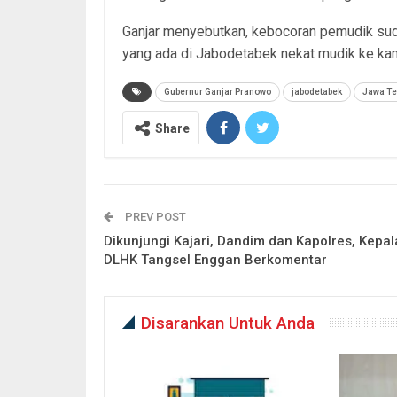
Ganjar menyebutkan, kebocoran pemudik suda
yang ada di Jabodetabek nekat mudik ke ka
Gubernur Ganjar Pranowo
jabodetabek
Jawa T
Share
PREV POST
Dikunjungi Kajari, Dandim dan Kapolres, Kepal
DLHK Tangsel Enggan Berkomentar
Disarankan Untuk Anda