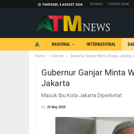
REDAKSI
TENTANG KAMI
THURSDAY, 6 AUGUST 2026
NASIONAL
INTERNASIONAL
DA
Home
Daerah
Gubernur Ganjar Minta Warga Jateng 
TEKNOLOGI
OTOMOTIF
Gubernur Ganjar Minta 
Jakarta
Masuk Ibu Kota Jakarta Diperketat
On
26 May 2020