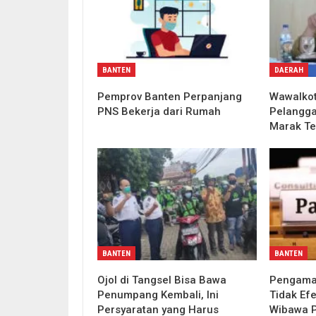
BANTEN
DAERAH
Pemprov Banten Perpanjang
Wawalkot
PNS Bekerja dari Rumah
Pelangg
Marak Te
BANTEN
BANTEN
Ojol di Tangsel Bisa Bawa
Pengama
Penumpang Kembali, Ini
Tidak Efe
Persyaratan yang Harus
Wibawa P