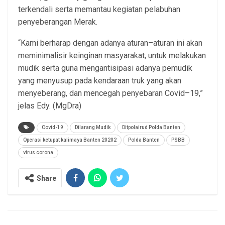
terkendali serta memantau kegiatan pelabuhan
penyeberangan Merak.
“Kami berharap dengan adanya aturan–aturan ini akan
meminimalisir keinginan masyarakat, untuk melakukan
mudik serta guna mengantisipasi adanya pemudik
yang menyusup pada kendaraan truk yang akan
menyeberang, dan mencegah penyebaran Covid–19,”
jelas Edy. (MgDra)
Covid-19
Dilarang Mudik
Ditpolairud Polda Banten
Operasi ketupat kalimaya Banten 20202
Polda Banten
PSBB
virus corona
Share